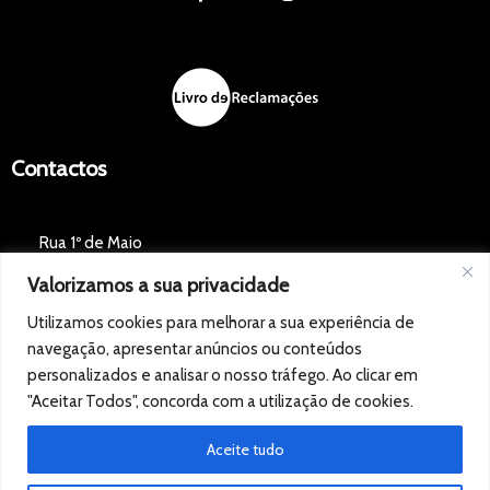
Contactos
Rua 1º de Maio
Valorizamos a sua privacidade
2660-115 Santo Antão do Tojal
Utilizamos cookies para melhorar a sua experiência de
GPS: 38.85928,-9.15412
navegação, apresentar anúncios ou conteúdos
personalizados e analisar o nosso tráfego. Ao clicar em
+351917511863
"Aceitar Todos", concorda com a utilização de cookies.
(Chamada para a rede móvel nacional)
Aceite tudo