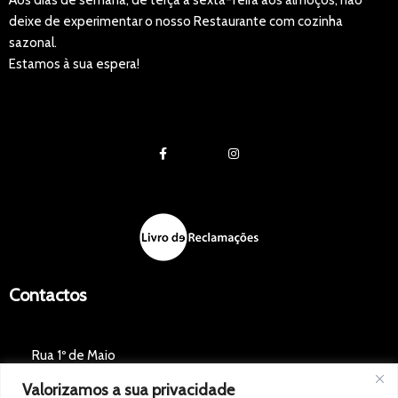
Aos dias de semana, de terça a sexta-feira aos almoços, não
deixe de experimentar o nosso Restaurante com cozinha
sazonal.
Estamos à sua espera!
Contactos
Rua 1º de Maio
Valorizamos a sua privacidade
2660-115 Santo Antão do Tojal