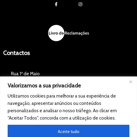
Contactos
Rua 1º de Maio
Valorizamos a sua privacidade
2660-115 Santo Antão do Tojal
Utilizamos cookies para melhorar a sua experiência de
GPS: 38.85928,-9.15412
navegação, apresentar anúncios ou conteúdos
personalizados e analisar o nosso tráfego. Ao clicar em
+351917511863
"Aceitar Todos", concorda com a utilização de cookies.
(Chamada para a rede móvel nacional)
Aceite tudo